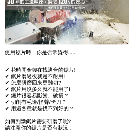
使用鋸片時，你是否常覺得.....
✔ 花時間金錢在找適合的鋸片!
✔ 鋸片磨過後就是不耐用!
✔ 怎麼研磨回來更難切?
✔ 鋸片用沒多久就不能用了!
✔ 鋸片很容易斷齒、破損 ?
✔ 切削有毛邊/怪聲/卡刀 ?
✔ 用遍各種就是找不到好的 ?
如何判斷鋸片需要研磨了呢?
請注意你的鋸片是否有狀況 :