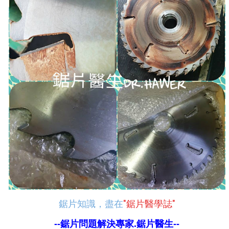
鋸片知識，盡在
"鋸片醫學誌"
--鋸片問題解決專家.鋸片醫生--