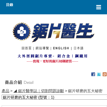
目錄
產品
>
◢ 鋸片醫學誌｜切割問題診斷
> 鋸片研磨的五大秘密