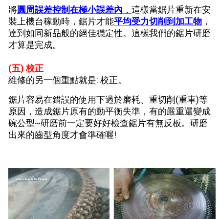
將
圓周
誤差控制在極小誤差內
，
這樣當鋸片重新在安
裝上機台稼動時，
鋸片才能
平均受力切削到加工物
，
達到如同新品般的絕佳穩定性。
這樣我們的鋸片研磨
才算是完成。
(五) 校正
維修的另一個重點就是: 校正。
鋸片容易在錯誤的使用下過於磨耗、重切削(重車)等
原因，造成鋸片原有的動平衡失準，有的嚴重還變成
碗公型~研磨前一定要好好檢查鋸片有無反板。研磨
出來的齒型角度才會準確喔!