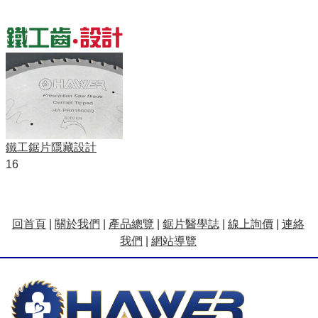
鐵工鋸片隱藏設計
16
回首頁
|
關於我們
|
產品總覽
|
鋸片醫學誌
|
線上詢價
|
連絡
我們
|
網站導覽