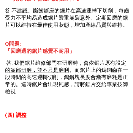
答:不建議。斷齒斷座的鋸片在高速運轉下切削，每齒
受力不平均易造成鋸片嚴重崩裂意外。定期回磨的鋸
片可以維持在最佳使用狀態，增加產線品質與維持。
Q問題:
「回磨過的鋸片感覺不耐用」
答: 我們鋸片維修部門在研磨時，
會依鋸片原有設定
的齒部研磨，並不只是磨利
。而鋸片上的鎢鋼齒在一
段時間的高速運轉切削，鎢鋼塊長度會漸有磨耗是正
常的。這時鋸片會出現鈍感，請將鋸片交給專業技師
檢視
(四) 調整