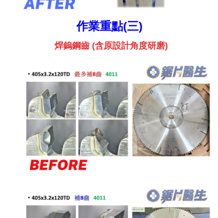
作業重點(三)
焊鎢鋼齒 (含原設計角度研磨)