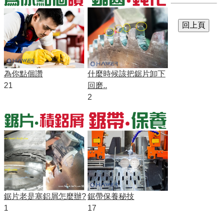
為你點個讚
什麼時候該把鋸片卸下
21
回磨..
2
鋸片老是塞鋁屑怎麼辦?
鋸帶保養秘技
1
17