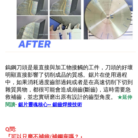
鎢鋼刀頭是最直接與加工物接觸的工件，刀頭的好壞
鋸片在使用過程
明顯直接影響了切削成品的質感。
中，如果消耗過度齒部過鈍或者是在高速切削下切到
雜質異物，都很可能會造成崩齒(斷齒)，這時需要急
救補齒，並忠實研磨出原有設計的齒型角度。
★延伸
閱讀
-
鋸片靈魂核心~ 鋸齒焊接技術
Q問:
『可以只磨不補齒/補鋼座嗎 ? 』