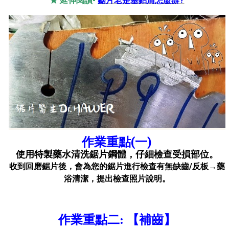
★ 延伸閱讀-
鋸片老是塞鋁屑怎麼辦?
作業重點(一)
使用特製藥水清洗鋸片鋼體，仔細檢查受損部位。
收到回磨鋸片後，會為您的鋸片進行檢查有無缺齒/反板→藥
浴清潔，提出檢查照片說明。
作業重點二: 【補齒】