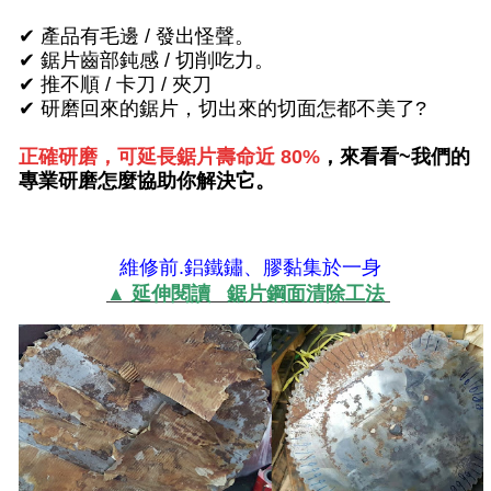
✔ 產品有毛邊 / 發出怪聲。
✔ 鋸片齒部鈍感 / 切削吃力。
✔
推不順 / 卡刀 / 夾刀
✔
研磨回來的鋸片，切出來的切面怎都不美了?
正確研磨，可延長鋸片壽命近 80%
，
來看看~我
們的
專業研磨怎麼協助你解決它。
維修前.鋁鐵鏽、膠黏集於一身
▲ 延伸閱讀 鋸片鋼面清除工法