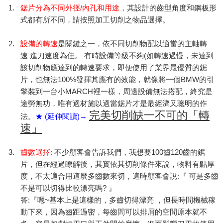
1.
鋸片分為不同外徑
/
內孔和用途
，其設計的齒型角度和鋼板形
式都有所不同，請按照加工切削之物品選擇。
2.
設備的轉速
是關鍵之一，依不同切削物配以適當的主軸轉
速
進刀速度為佳。
有時設備等級不夠
(
如轉速過慢，未達到
該切削物應達到的轉速要求，即便使用了業界最優質的鋸
片，也無法
100%
發揮其應有的效能，就像將一個
BMW
的引
擎裝到一台小
MARCH
裡一樣，周邊設備無法搭配，終究是
途勞無功，唯有適材施以適當鋸片才是最經濟又聰明的作
完美切削缺一不可的「轉
法。
★
(
延伸閱讀
)→
速」
3.
齒數選擇
:
不少顧客會告訴我們，我想要
100
齒
120
齒的鋸
片，但在經過瞭解後，其實依其切削條件來說，物料有點厚
度，不太適合用這麼多齒數來切，這時顧客會說
:
『
可是多齒
不是可以切得比較漂亮嗎
?
』
答
:
『嗯
~
基本上是這樣的，多齒切得漂亮 ，但長時間機械稼
動下來，因為齒距過密，每齒間可以排屑的空間原本就不