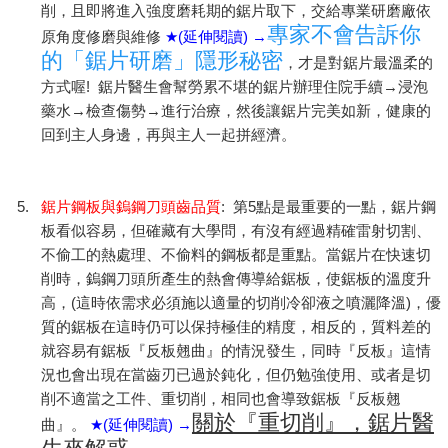
削，且即將進入強度磨耗期的鋸片取下，交給專業研磨廠依
專家不會告訴你
原角度修磨與維修
★(
延伸閱讀
) →
的「鋸片研磨」隱形秘密
，才是對鋸片最溫柔的
方式喔
!
鋸片醫生會幫勞累不堪的鋸片辦理住院手續→浸泡
藥水→檢查傷勢→進行治療，然後讓鋸片完美如新，健康的
回到主人身邊，再與主人一起拼經濟。
5.
鋸片鋼板與鎢鋼刀頭齒品質
:
第
5
點是最重要的一點，鋸片鋼
板看似容易，但確藏有大學問，有沒有經過精確雷射切割、
不偷工的熱處理、不偷料的鋼板都是重點。當鋸片在快速切
削時，鎢鋼刀頭所產生的熱會傳導給鋸板，使鋸板的溫度升
高，
(
這時依需求必須施以適量的切削冷卻液之噴灑降溫
)
，優
質的鋸板在這時仍可以保持極佳的精度，相反的，質料差的
就容易有鋸板『反板翹曲』的情況發生，同時『反板』這情
況也會出現在當齒刃已過於鈍化，但仍勉強使用、或者是切
削不適當之工件、重切削，相同也會導致鋸板『反板翹
關於『重切削』，鋸片醫
曲』。
★(
延伸閱讀
) →