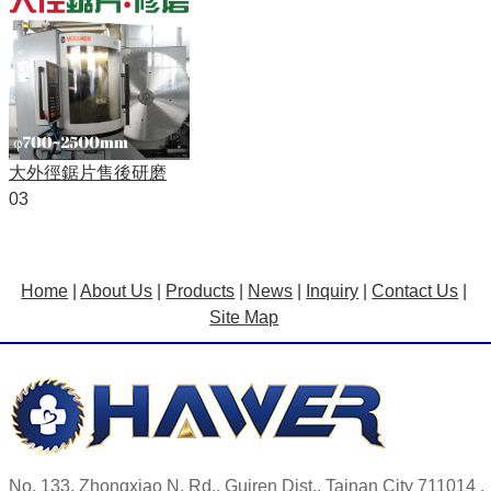
大外徑鋸片售後研磨
03
Home
|
About Us
|
Products
|
News
|
Inquiry
|
Contact Us
|
Site Map
No. 133, Zhongxiao N. Rd., Guiren Dist., Tainan City 711014 ,