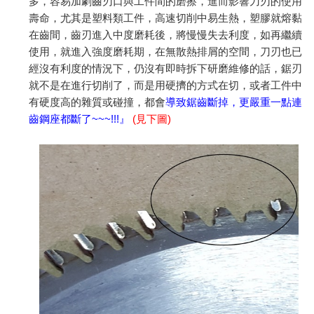
多，容易加劇齒刃口與工件間的磨擦，進而影響刀刃的使用
壽命，尤其是塑料類工件，高速切削中易生熱，塑膠就熔黏
在齒間，齒刃進入中度磨耗後，將慢慢失去利度，如再繼續
使用，就進入強度磨耗期，在無散熱排屑的空間，刀刃也已
經沒有利度的情況下，仍沒有即時拆下研磨維修的話，鋸刃
就不是在進行切削了，而是用硬擠的方式在切，或者工件中
有硬度高的雜質或碰撞，都會
導致鋸齒斷掉，更嚴重一點連
齒鋼座都斷了
~~~!!!
』
(
見下圖
)