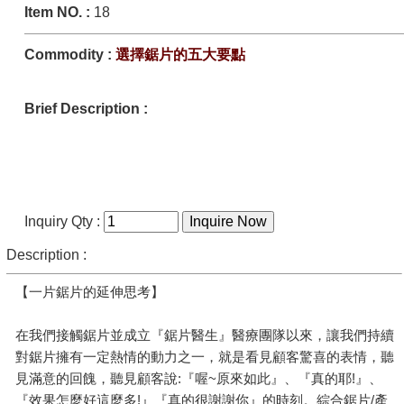
Item NO.
:
18
Commodity :
選擇鋸片的五大要點
Brief Description :
Inquiry Qty :
Description :
【一片鋸片的延伸思考】
在我們接觸鋸片並成立『鋸片醫生』醫療團隊以
來，讓我們持續
對鋸片擁有一定熱情的動力之一，就是看見顧客驚喜的表情，聽
見滿意的回餽，聽見顧客說
:
『喔
~
原來如此』、『真的耶
!
』、
『效果怎麼好這麼多
!
』『真的很謝謝你』的時刻。綜合鋸片
/
產