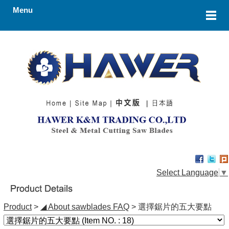
Menu
Select Language
▼
Product
>
◢ About sawblades FAQ
> 選擇鋸片的五大要點