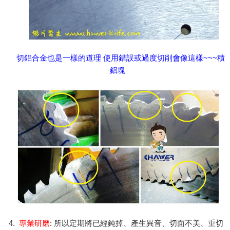
切鋁合金也是一樣的道理 使用錯誤或過度切削
會像這樣
~~~
積
鋁塊
4.
專業研磨
:
所以定期將已經鈍掉、產生異音、切面不美、重切