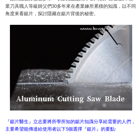
業刀具職人等級師父們
30
多年來在產業鍊所累積的知識，以不同
角度來看鋸片，探討隱藏在鋸片背後的秘密。
『鋸片醫生』立志要將所學所知的鋸片知識分享給需要的人們，
主要希望能傳達給使用者以下5個選擇『鋸片』的要點
: