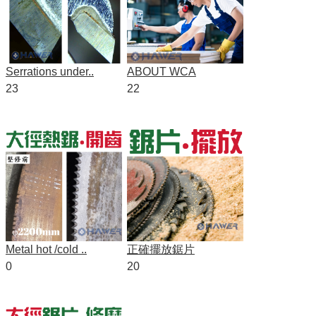
Serrations under..
ABOUT WCA
23
22
Metal hot /cold ..
正確擺放鋸片
0
20