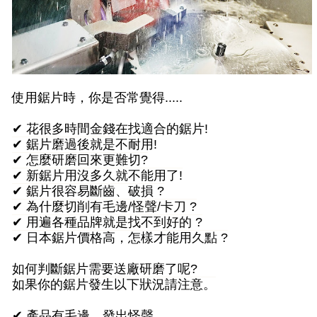
使用鋸片時，你是否常覺得.....
✔ 花很多時間金錢在找適合的鋸片!
✔ 鋸片磨過後就是不耐用!
✔ 怎麼研磨回來更難切?
✔ 新鋸片用沒多久就不能用了!
✔ 鋸片很容易斷齒、破損 ?
✔ 為什麼切削有毛邊/怪聲/卡刀 ?
✔ 用遍各種品牌就是找不到好的 ?
✔ 日本鋸片價格高，怎樣才能用久點 ?
如何判斷鋸片需要送廠研磨了呢?
如果你的鋸片發生以下狀況請注意。
✔ 產品有毛邊。發出怪聲。