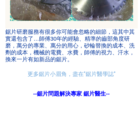
鋸片研磨服務有很多你可能會忽略的細節，
這其中其
實還包含了…師傅
30年的經驗、精準的齒部角度研
磨
，
萬分的專業、萬分的用心，
砂輪替換的成本、洗
劑的成本
，機械的電費、水費，
師傅的視力、汗水，
換來一片有如新品的鋸片。
更多鋸片小眉角，盡在"鋸片醫學誌"
--鋸片問題解決專家 鋸片醫生--