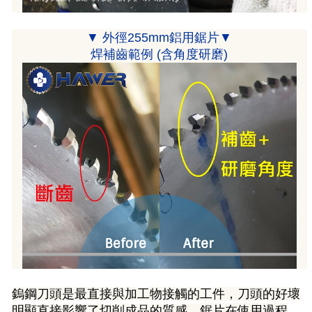
▼
▼ 外徑255mm鋁用鋸片
焊補齒範例 (含角度研磨)
鎢鋼刀頭是最直接與加工物接觸的工件，刀頭的好壞
鋸片在使用過程
明顯直接影響了切削成品的質感。