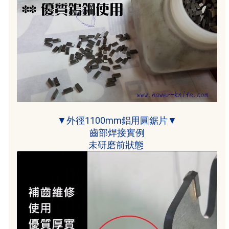
▼外徑1100mm鋁用圓鋸片▼
齒部焊接實例
未研磨前狀態