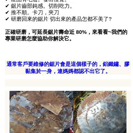
✔ 鋸片齒部鈍感。切削吃力。
✔
推不順。卡刀，夾刀
✔
研磨回來的鋸片 切出來的產品怎都不美了?
正確研磨，可延長鋸片壽命近 80%，
來看看~我
們的
專業研磨怎麼協助你解決它。
通常客戶要維修的鋸片會是這個樣子的，
鋁鐵鏽、膠
黏集於一身，連媽媽都認不出它了。