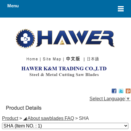
Menu
Select Language
▼
Product
>
◢ About sawblades FAQ
> SHA