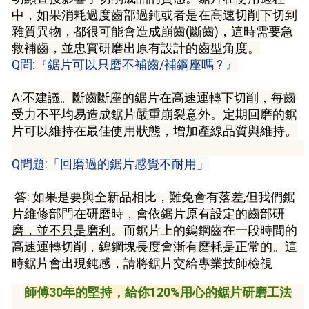
中，如果消耗過度齒部過鈍或者是在高速切削下切到
雜質異物，都很可能會造成崩齒(斷齒)，這時需要急
救補齒，並忠實研磨出原有設計的齒型角度。
Q問:『鋸片可以只磨不補齒/補鋼座嗎 ? 』
A:不建議。斷齒斷座的鋸片在高速運轉下切削，每齒
受力不平均易造成鋸片嚴重崩裂意外。定期回磨的鋸
片可以維持在最佳使用狀態，增加產線品質與維持。
Q問題:「回磨過的鋸片感覺不耐用」
答: 如果是要與全新品相比，難免會有落差,但我們鋸
片維修部門在研磨時，
會依鋸片原有設定的齒部研
磨，並不只是磨利
。而鋸片上的鎢鋼齒在一段時間的
高速運轉切削，鎢鋼塊長度會漸有磨耗是正常的。這
時鋸片會出現鈍感，請將鋸片交給專業技師檢視
師傅30年的堅持，給你120%用心的鋸片研磨工法