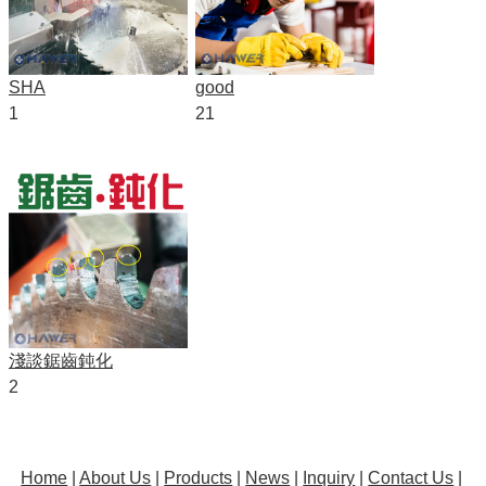
SHA
good
1
21
淺談鋸齒鈍化
2
Home
|
About Us
|
Products
|
News
|
Inquiry
|
Contact Us
|