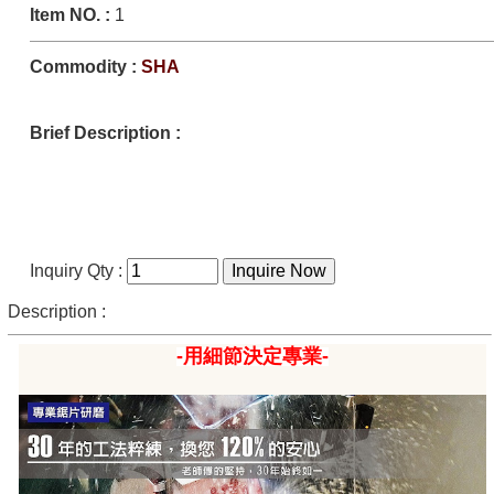
Item NO.
:
1
Commodity :
SHA
Brief Description :
Inquiry Qty :
Description :
-用細節決定專業-