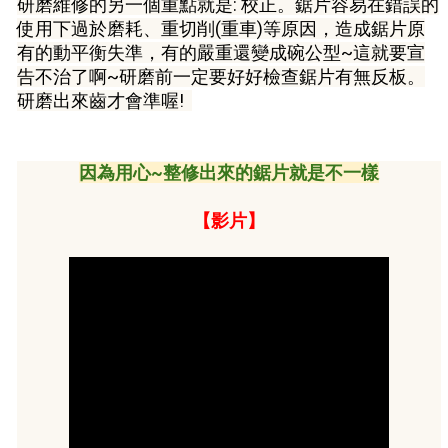
研磨維修的另一個重點就是: 校正。鋸片容易在錯誤的
使用下過於磨耗、重切削(重車)等原因，造成鋸片原
有的動平衡失準，有的嚴重還變成碗公型~這就要宣
告不治了啊~研磨前一定要好好檢查鋸片有無反板。
研磨出來齒才會準喔!
因為用心~整修出來的鋸片就是不一樣
【影片】